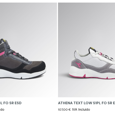
L FO SR ESD
ATHENA TEXT LOW S1PL FO SR 
ido
107,00
€
IVA Incluido