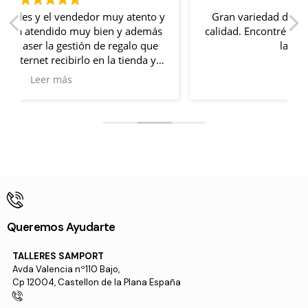
 y
Gran variedad de productos y de muy buena
s
calidad. Encontré lo que quería sin problema en
la tienda online.
Además, me acerque un día a la tienda y me
Leer más
recibieron con un trato muy familiar. Me
resolvieron mis dudas y quede muy satisfecho.
Queremos Ayudarte
TALLERES SAMPORT
Avda Valencia nº110 Bajo,
Cp 12004, Castellon de la Plana España