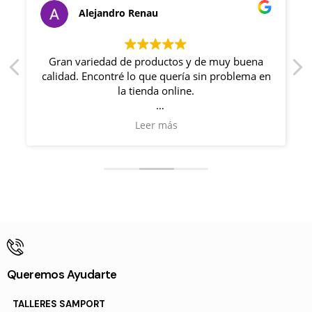
Alejandro Renau
y
Gran variedad de productos y de muy buena
calidad. Encontré lo que quería sin problema en
la tienda online.
Además, me acerque un día a la tienda y me
Leer más
recibieron con un trato muy familiar. Me
resolvieron mis dudas y quede muy satisfecho.
Queremos Ayudarte
TALLERES SAMPORT