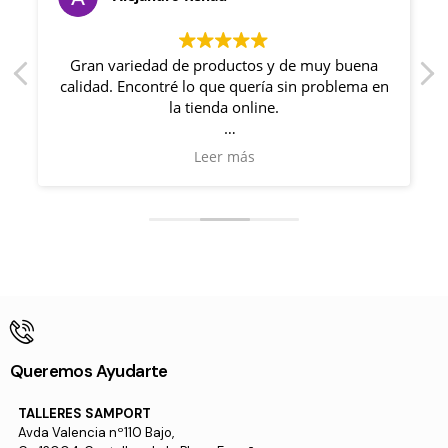
y
Gran variedad de productos y de muy buena
calidad. Encontré lo que quería sin problema en
la tienda online.
Además, me acerque un día a la tienda y me
Leer más
recibieron con un trato muy familiar. Me
resolvieron mis dudas y quede muy satisfecho.
Queremos Ayudarte
TALLERES SAMPORT
Avda Valencia nº110 Bajo,