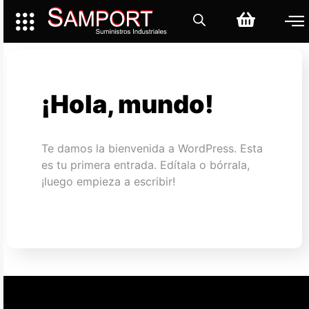
¡Hola, mundo!
Te damos la bienvenida a WordPress. Esta
es tu primera entrada. Edítala o bórrala,
¡luego empieza a escribir!