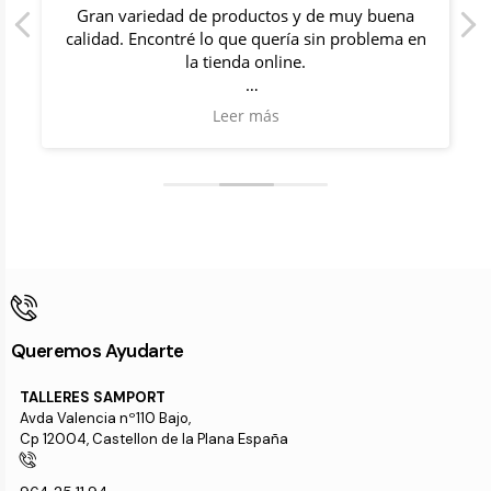
y
Gran variedad de productos y de muy buena
calidad. Encontré lo que quería sin problema en
la tienda online.
Además, me acerque un día a la tienda y me
Leer más
recibieron con un trato muy familiar. Me
resolvieron mis dudas y quede muy satisfecho.
Queremos Ayudarte
TALLERES SAMPORT
Avda Valencia nº110 Bajo,
Cp 12004, Castellon de la Plana España