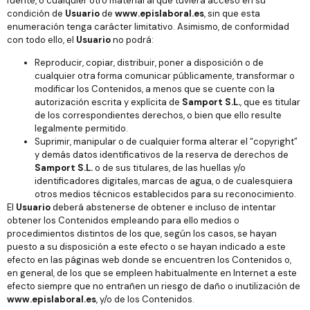
fuente, o cualquier otro material al que tuviera acceso en su
condición de
Usuario
de
www.epislaboral.es
, sin que esta
enumeración tenga carácter limitativo. Asimismo, de conformidad
con todo ello, el
Usuario
no podrá:
Reproducir, copiar, distribuir, poner a disposición o de
cualquier otra forma comunicar públicamente, transformar o
modificar los Contenidos, a menos que se cuente con la
autorización escrita y explícita de
Samport S.L.
, que es titular
de los correspondientes derechos, o bien que ello resulte
legalmente permitido.
Suprimir, manipular o de cualquier forma alterar el “copyright”
y demás datos identificativos de la reserva de derechos de
Samport S.L.
o de sus titulares, de las huellas y/o
identificadores digitales, marcas de agua, o de cualesquiera
otros medios técnicos establecidos para su reconocimiento.
El
Usuario
deberá abstenerse de obtener e incluso de intentar
obtener los Contenidos empleando para ello medios o
procedimientos distintos de los que, según los casos, se hayan
puesto a su disposición a este efecto o se hayan indicado a este
efecto en las páginas web donde se encuentren los Contenidos o,
en general, de los que se empleen habitualmente en Internet a este
efecto siempre que no entrañen un riesgo de daño o inutilización de
www.epislaboral.es
, y/o de los Contenidos.