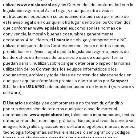
utilizar
www.epislaboral.es
y los Contenidos de conformidad con la
legislación vigente, el Aviso Legal, y cualquier otro aviso o
instrucciones puestos en su conocimiento, bien sea por medio de
este aviso legal o en cualquier otro lugar dentro de los Contenidos
que conforman
www.epislaboral.es
, como son las normas de
convivencia, la moral y buenas costumbres generalmente
aceptadas. A tal efecto, el
Usuario
se obliga y compromete a NO
utilizar cualquiera de los Contenidos con fines o efectos ilícitos,
prohibidos en el Aviso Legal o por la legislación vigente, lesivos de
los derechos e intereses de terceros, o que de cualquier forma
puedan dañar, inutilizar, sobrecargar, deteriorar o impedir la normal
utilización de los Contenidos, los equipos informáticos o los
documentos, archivos y toda clase de contenidos almacenados en
cualquier equipo informático propios o contratados por
Samport
S.L.
, de otro
USUARIO
o de cualquier usuario de Internet (hardware y
software).
El
Usuario
se obliga y se compromete a no transmitir, difundir o
poner a disposición de terceros cualquier clase de material
contenido en
www.epislaboral.es
, tales como informaciones, textos,
datos, contenidos, mensajes, gráficos, dibujos, archivos de sonido y/o
imagen, fotografías, grabaciones, software, logotipos, marcas, iconos,
tecnología, fotografías, software, enlaces, diseño gráfico y códigos