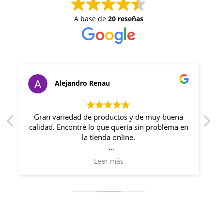
A base de
20 reseñas
Alejandro Renau
y
Gran variedad de productos y de muy buena
calidad. Encontré lo que quería sin problema en
la tienda online.
Además, me acerque un día a la tienda y me
Leer más
recibieron con un trato muy familiar. Me
resolvieron mis dudas y quede muy satisfecho.