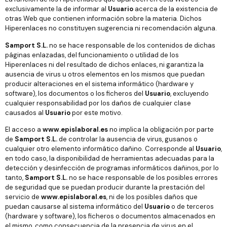
exclusivamente la de informar al
Usuario
acerca de la existencia de
otras Web que contienen información sobre la materia. Dichos
Hiperenlaces no constituyen sugerencia ni recomendación alguna.
Samport S.L.
no se hace responsable de los contenidos de dichas
páginas enlazadas, del funcionamiento o utilidad de los
Hiperenlaces ni del resultado de dichos enlaces, ni garantiza la
ausencia de virus u otros elementos en los mismos que puedan
producir alteraciones en el sistema informático (hardware y
software), los documentos o los ficheros del
Usuario
, excluyendo
cualquier responsabilidad por los daños de cualquier clase
causados al
Usuario
por este motivo.
El acceso a
www.epislaboral.es
no implica la obligación por parte
de
Samport S.L.
de controlar la ausencia de virus, gusanos o
cualquier otro elemento informático dañino. Corresponde al
Usuario
,
en todo caso, la disponibilidad de herramientas adecuadas para la
detección y desinfección de programas informáticos dañinos, por lo
tanto,
Samport S.L.
no se hace responsable de los posibles errores
de seguridad que se puedan producir durante la prestación del
servicio de
www.epislaboral.es
, ni de los posibles daños que
puedan causarse al sistema informático del
Usuario
o de terceros
(hardware y software), los ficheros o documentos almacenados en
el mismo, como consecuencia de la presencia de virus en el