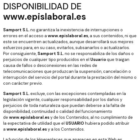
DISPONIBILIDAD DE
www.epislaboral.es
Samport S.L.
no garantiza la inexistencia de interrupciones o
errores en el acceso a
www.epislaboral.es
, a sus contenidos, ni que
este se encuentren actualizados, aunque desarrollará sus mejores
esfuerzos para, en su caso, evitarlos, subsanarlos o actualizarlos.
Por consiguiente,
Samport S.L.
no se responsabiliza de los daños o
perjuicios de cualquier tipo producidos en el
Usuario
que traigan
causa de fallos o desconexiones en las redes de
telecomunicaciones que produzcan la suspensión, cancelación o
interrupción del servicio del portal durante la prestación del mismo o
con carácter previo.
Samport S.L.
excluye, con las excepciones contempladas en la
legislación vigente, cualquier responsabilidad por los daños y
perjuicios de toda naturaleza que puedan deberse a la falta de
disponibilidad, continuidad o calidad del funcionamiento
de
www.epislaboral.es
y de los Contenidos, al no cumplimiento de
la expectativa de utilidad que el
USUARIO
hubiera podido atribuir
a
www.epislaboral.es
y a los Contenidos.
La función de los Hiperenlaces que aparecen en esta Web es