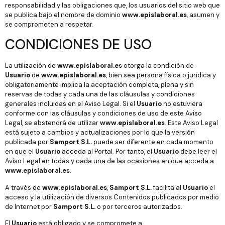
responsabilidad y las obligaciones que, los usuarios del sitio web que
se publica bajo el nombre de dominio
www.epislaboral.es
, asumen y
se comprometen a respetar.
CONDICIONES DE USO
La utilización de
www.epislaboral.es
otorga la condición de
Usuario
de
www.epislaboral.es
, bien sea persona física o jurídica y
obligatoriamente implica la aceptación completa, plena y sin
reservas de todas y cada una de las cláusulas y condiciones
generales incluidas en el Aviso Legal. Si el
Usuario
no estuviera
conforme con las cláusulas y condiciones de uso de este Aviso
Legal, se abstendrá de utilizar
www.epislaboral.es
. Este Aviso Legal
está sujeto a cambios y actualizaciones por lo que la versión
publicada por
Samport S.L.
puede ser diferente en cada momento
en que el
Usuario
acceda al Portal. Por tanto, el
Usuario
debe leer el
Aviso Legal en todas y cada una de las ocasiones en que acceda a
www.epislaboral.es
.
A través de
www.epislaboral.es
,
Samport S.L.
facilita al
Usuario
el
acceso y la utilización de diversos Contenidos publicados por medio
de Internet por
Samport S.L.
o por terceros autorizados.
El
Usuario
está obligado y se compromete a